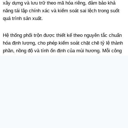
xây dựng và lưu trữ theo mã hóa riêng, đảm bảo khả
năng tái lập chính xác và kiểm soát sai lệch trong suốt
quá trình sản xuất.
Hệ thống phối trộn được thiết kế theo nguyên tắc chuẩn
hóa định lượng, cho phép kiểm soát chặt chẽ tỷ lệ thành
phần, nồng độ và tính ổn định của mùi hương. Mỗi công
thức đều được kiểm tra qua nhiều bước thử nghiệm nội
bộ trước khi đưa vào sản xuất hàng loạt, nhằm đảm bảo
độ đồng nhất giữa các lô và khả năng mở rộng quy mô.
Quy trình kiểm soát chất lượng được triển khai xuyên
suốt từ khâu tiếp nhận nguyên liệu, pha chế, lưu mẫu đối
chứng, đến kiểm tra thành phẩm. Dữ liệu sản xuất được
ghi nhận và truy xuất theo từng lô, hỗ trợ công tác đánh
giá chất lượng, kiểm soát rủi ro và hoàn thiện hồ sơ kỹ